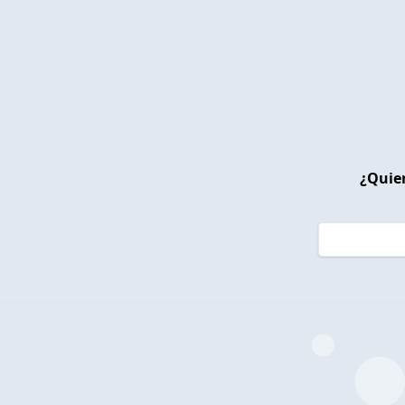
¿Quier