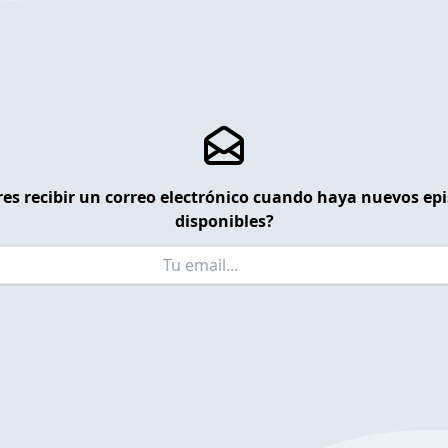
es recibir un correo electrónico cuando haya nuevos ep
disponibles?