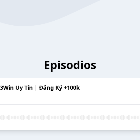
Episodios
13Win Uy Tín | Đăng Ký +100k