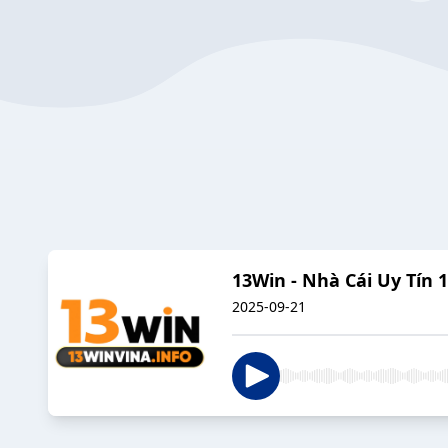
13Win - Nhà Cái Uy Tín 
2025-09-21