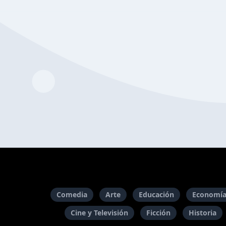
Comedia
Arte
Educación
Economía
Cine y Televisión
Ficción
Historia