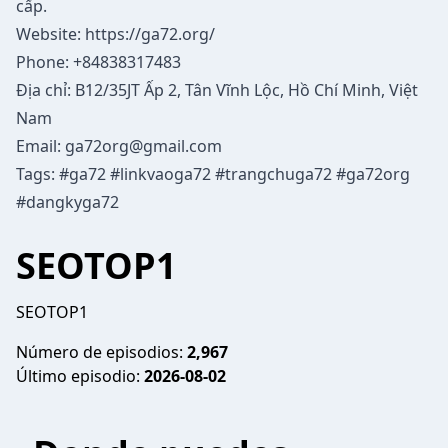
cấp.
Website:
https://ga72.org/
Phone: +84838317483
Địa chỉ: B12/35JT Ấp 2, Tân Vĩnh Lộc, Hồ Chí Minh, Việt
Nam
Email:
ga72org@gmail.com
Tags: #ga72 #linkvaoga72 #trangchuga72 #ga72org
#dangkyga72
SEOTOP1
SEOTOP1
Número de episodios:
2,967
Último episodio:
2026-08-02