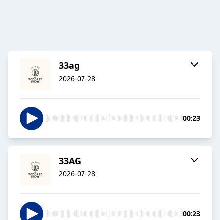
33ag
2026-07-28
00:23
33AG
2026-07-28
00:23