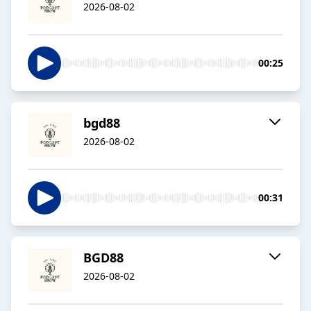
2026-08-02
00:25
bgd88
2026-08-02
00:31
BGD88
2026-08-02