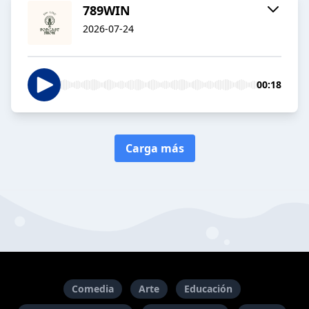
789WIN
2026-07-24
00:18
Carga más
Comedia
Arte
Educación