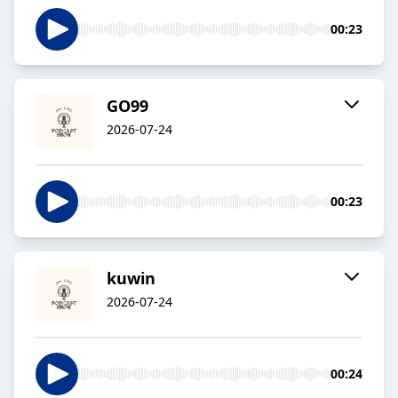
00:23
GO99
2026-07-24
00:23
kuwin
2026-07-24
00:24