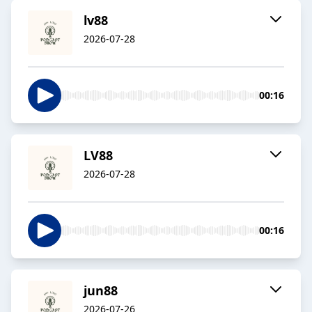
lv88
2026-07-28
00:16
LV88
2026-07-28
00:16
jun88
2026-07-26