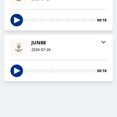
00:18
JUN88
2026-07-26
00:18