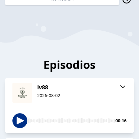
Episodios
lv88
2026-08-02
00:16