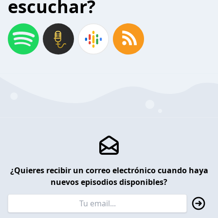
escuchar?
¿Quieres recibir un correo electrónico cuando haya
nuevos episodios disponibles?