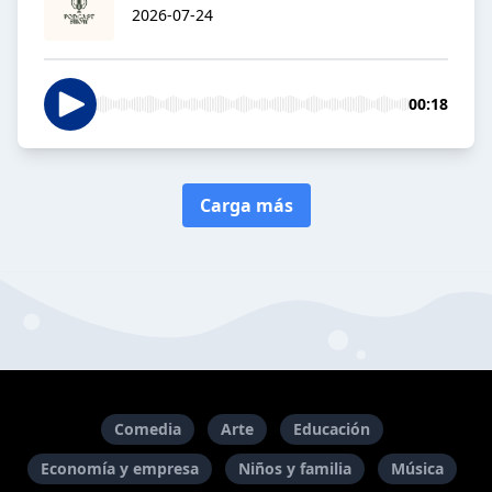
2026-07-24
00:18
Carga más
Comedia
Arte
Educación
Economía y empresa
Niños y familia
Música