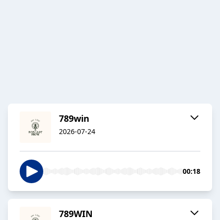
789win
2026-07-24
00:18
789WIN