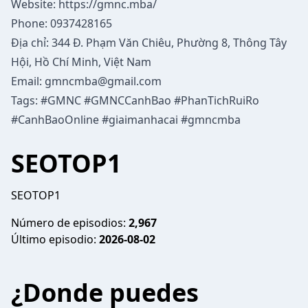
Website:
https://gmnc.mba/
Phone: 0937428165
Địa chỉ: 344 Đ. Phạm Văn Chiêu, Phường 8, Thông Tây
Hội, Hồ Chí Minh, Việt Nam
Email:
gmncmba@gmail.com
Tags: #GMNC #GMNCCanhBao #PhanTichRuiRo
#CanhBaoOnline #giaimanhacai #gmncmba
SEOTOP1
SEOTOP1
Número de episodios:
2,967
Último episodio:
2026-08-02
¿Donde puedes