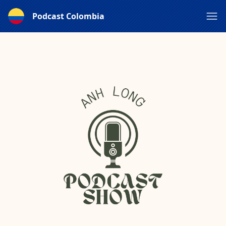
Podcast Colombia