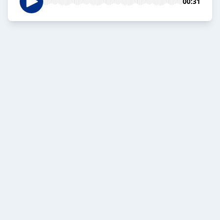
00:31