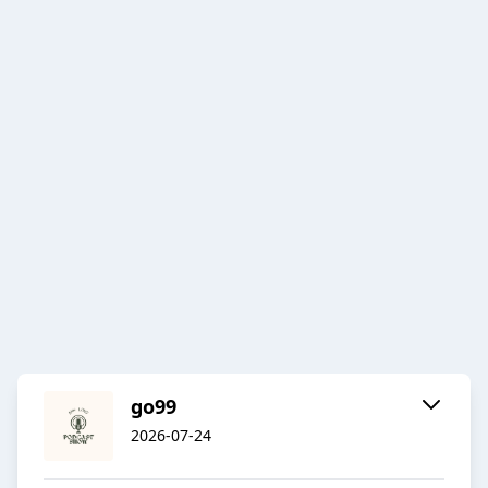
go99
2026-07-24