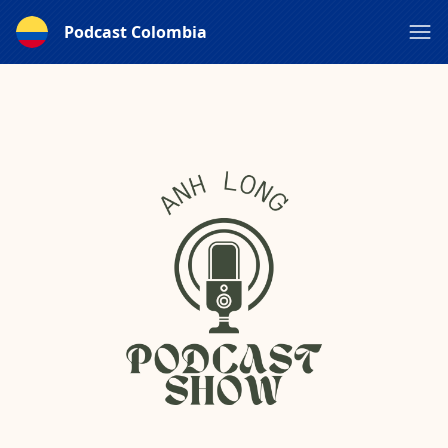
Podcast Colombia