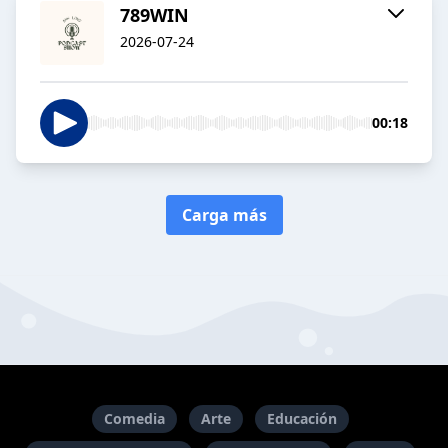
789WIN
2026-07-24
00:18
Carga más
Comedia
Arte
Educación