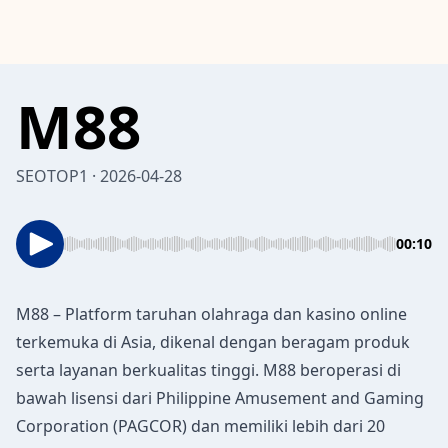
M88
SEOTOP1 · 2026-04-28
00:10
M88
– Platform taruhan olahraga dan kasino online
terkemuka di Asia, dikenal dengan beragam produk
serta layanan berkualitas tinggi. M88 beroperasi di
bawah lisensi dari Philippine Amusement and Gaming
Corporation (PAGCOR) dan memiliki lebih dari 20