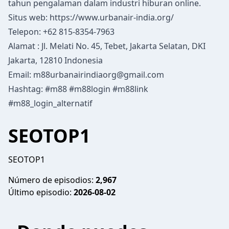
tahun pengalaman dalam industri hiburan online.
Situs web:
https://www.urbanair-india.org/
Telepon: +62 815-8354-7963
Alamat : Jl. Melati No. 45, Tebet, Jakarta Selatan, DKI
Jakarta, 12810 Indonesia
Email:
m88urbanairindiaorg@gmail.com
Hashtag: #m88 #m88login #m88link
#m88_login_alternatif
SEOTOP1
SEOTOP1
Número de episodios:
2,967
Último episodio:
2026-08-02