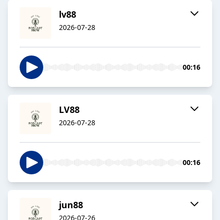
lv88
2026-07-28
00:16
LV88
2026-07-28
00:16
jun88
2026-07-26