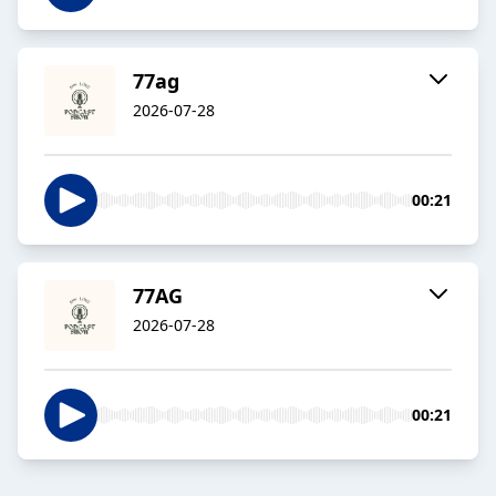
77ag
2026-07-28
00:21
77AG
2026-07-28
00:21