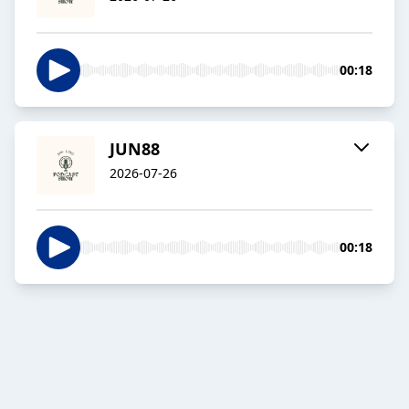
00:18
JUN88
2026-07-26
00:18