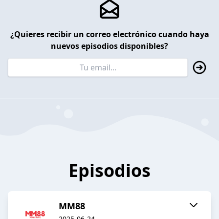
¿Quieres recibir un correo electrónico cuando haya
nuevos episodios disponibles?
Episodios
MM88
2025-06-24