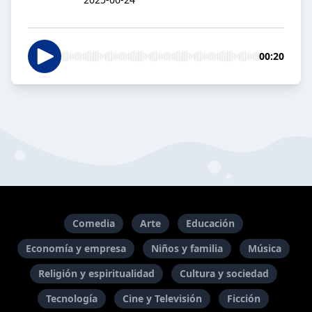
00:20
Comedia
Arte
Educación
Economía y empresa
Niños y familia
Música
Religión y espiritualidad
Cultura y sociedad
Tecnología
Cine y Televisión
Ficción