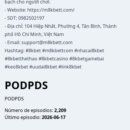
bạch cho người chơi.
- Website:
https://m8kbett.com/
- SDT: 0982502197
- Địa chỉ: 104 Hiệp Nhất, Phường 4, Tân Bình, Thành
phố Hồ Chí Minh, Việt Nam
- Email:
support@m8kbett.com
Hashtag: #8kbet #m8kbettcom #nhacai8kbet
#8kbetthethao #8kbetcasino #8kbetgamebai
#keo8kbet #uudai8kbet #link8kbet
PODPDS
PODPDS
Número de episodios:
2,209
Último episodio:
2026-06-17