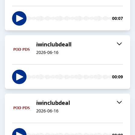
00:07
iwinclubdeall
2026-06-16
00:09
iwinclubdeal
2026-06-16