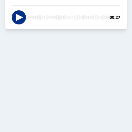
00:27