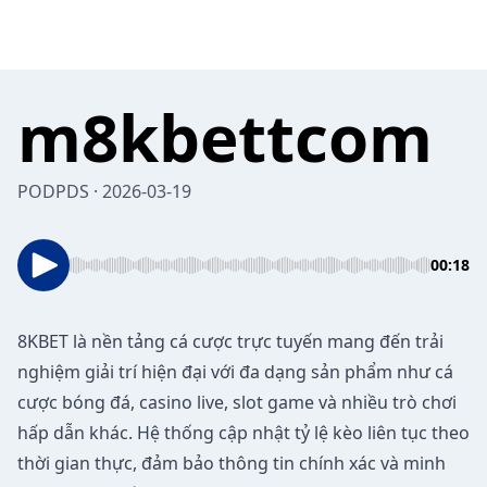
m8kbettcom
PODPDS · 2026-03-19
00:18
8KBET
là nền tảng cá cược trực tuyến mang đến trải
nghiệm giải trí hiện đại với đa dạng sản phẩm như cá
cược bóng đá, casino live, slot game và nhiều trò chơi
hấp dẫn khác. Hệ thống cập nhật tỷ lệ kèo liên tục theo
thời gian thực, đảm bảo thông tin chính xác và minh