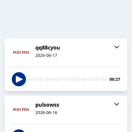
qq88cyou
2026-06-17
00:27
pulsowss
2026-06-16