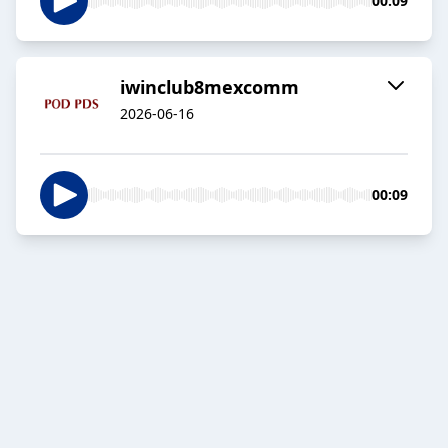
00:09
iwinclub8mexcomm
2026-06-16
00:09