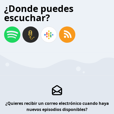
¿Donde puedes
escuchar?
¿Quieres recibir un correo electrónico cuando haya
nuevos episodios disponibles?