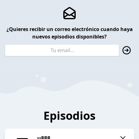
¿Quieres recibir un correo electrónico cuando haya
nuevos episodios disponibles?
Episodios
u888