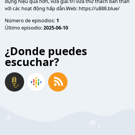
dụng hiệu quả hơn, vừa giải trí vừa thử thách bản thân
với các hoạt động hấp dẫn.Web:
https://u888.blue/
Número de episodios:
1
Último episodio:
2025-06-10
¿Donde puedes
escuchar?