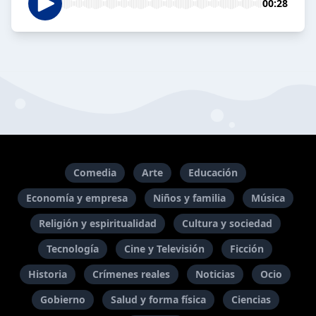
00:28
Comedia
Arte
Educación
Economía y empresa
Niños y familia
Música
Religión y espiritualidad
Cultura y sociedad
Tecnología
Cine y Televisión
Ficción
Historia
Crímenes reales
Noticias
Ocio
Gobierno
Salud y forma física
Ciencias