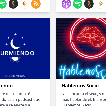
iendo
Hablemos Sucio
ete del insomnio!
Nos encanta el sexo, y 
do es un podcast que
más hablar de el. Bienve
rá a relajarte y a
¡Hablemos Sucio!