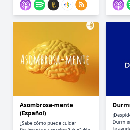
Asombrosa-mente
Durm
(Español)
¡Despíd
Durmien
¿Sabe cómo puede cuidar
te ayuda