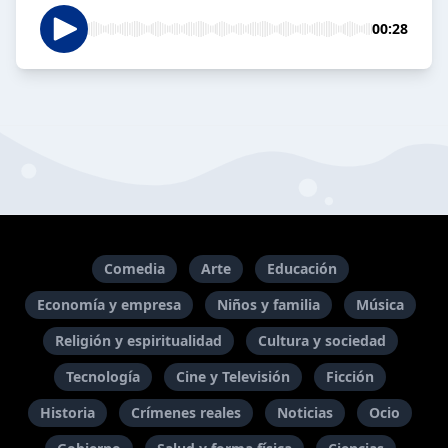
00:28
Comedia
Arte
Educación
Economía y empresa
Niños y familia
Música
Religión y espiritualidad
Cultura y sociedad
Tecnología
Cine y Televisión
Ficción
Historia
Crímenes reales
Noticias
Ocio