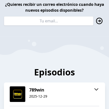
¿Quieres recibir un correo electrónico cuando haya
nuevos episodios disponibles?
Episodios
789win
2025-12-29