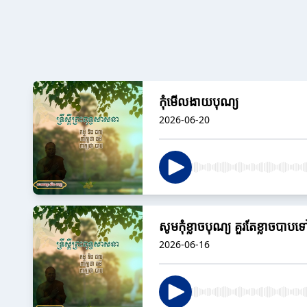
កុំមើលងាយបុណ្យ
2026-06-20
សូមកុំខ្លាចបុណ្យ គួរតែខ្លាចបាបទ
2026-06-16