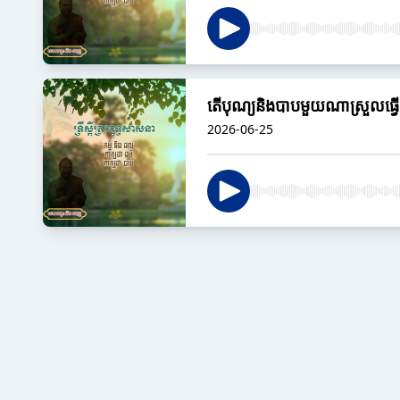
តើបុណ្យនិងបាបមួយណាស្រួលធ្វ
2026-06-25