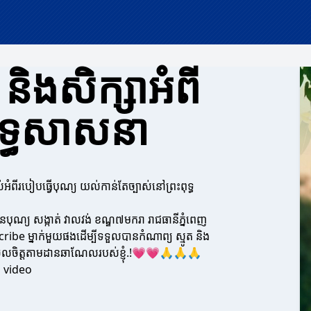
និងសិក្សាអំពី
ពុទ្ធសាសនា
់អំពីរបៀបធ្វើបុណ្យ យល់កាន់តែច្បាស់នៅព្រះពុទ្ធ
ានបុណ្យ សង្កាត់ វាលវង់ ខណ្ឌ៧មករា រាជធានីភ្នំពេញ
be ម្នាក់មួយផងដើម្បីទទួលបានកំណាព្យ ស្មូត និង
រចូលចិត្តតាមដានឆាណែលរបស់ខ្ញុំ.!💗💗🙏🙏🙏
a video