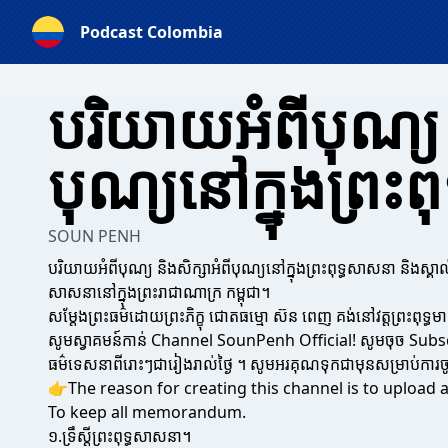
Podcast Colombia
បរិយាយអំពីបុណ្យ 
បុណ្យនៅក្នុងព្រះ
SOUN PENH
បរិយាយអំពីបុណ្យ និងសិក្សាអំពីបុណ្យនៅក្នុងព្រះពុទ្ធសាសនា និងស្គាល
សាសនានៅក្នុងព្រះរាជាណាក្រ កម្ពុជា។
សម្ដែងព្រះធម៌ដោយព្រះភិក្ខុ ជោតធម្មោ ស៊ន ពេញ គង់នៅវត្តព្រះពុទ្ធម
សូមស្វាគមន៍កាន់ Channel SounPenh Official! សូមចុច Subscri
ធម៌ទេសនាពីរោះៗជារៀងរាល់ថ្ងៃ ។ សូមអរគុណទុកជាមុនសម្រាប់កា
👉The reason for creating this channel is to upload 
To keep all memorandum.
១.ទ្រឹស្ដីព្រះពុទ្ធសាសនា។