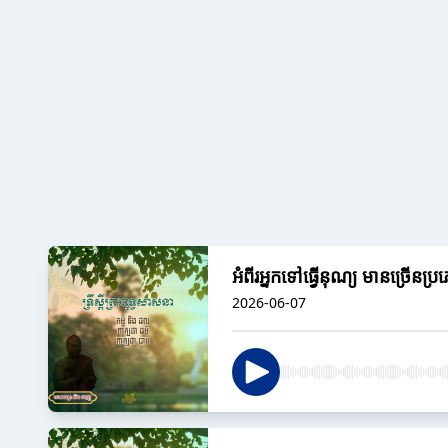
អំពីរអ្នកទៅធ្វើនុណ្យ មានច្រើនប្រ
2026-06-07