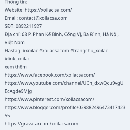
Thông tin:
Website:
https://xoilac.sa.com/
Email:
contact@xoilacsa.com
SĐT: 0892211927
Địa chỉ: 68 P. Phan Kế Bính, Cống Vị, Ba Đình, Hà Nội,
Việt Nam
Hastag: #xoilac #xoilacsacom #trangchu_xoilac
#link_xoilac
xem thêm
https://www.facebook.com/xoilacsacom/
https://www.youtube.com/channel/UCh_dxwQcu9vgU
EcAgde9Mjg
https://www.pinterest.com/xoilacsacom/
https://www.blogger.com/profile/039882496473417423
55
https://gravatar.com/xoilacsacom