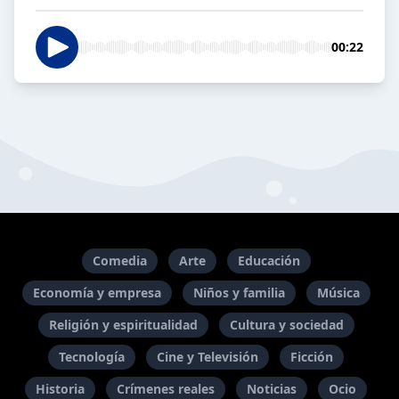
00:22
Comedia
Arte
Educación
Economía y empresa
Niños y familia
Música
Religión y espiritualidad
Cultura y sociedad
Tecnología
Cine y Televisión
Ficción
Historia
Crímenes reales
Noticias
Ocio