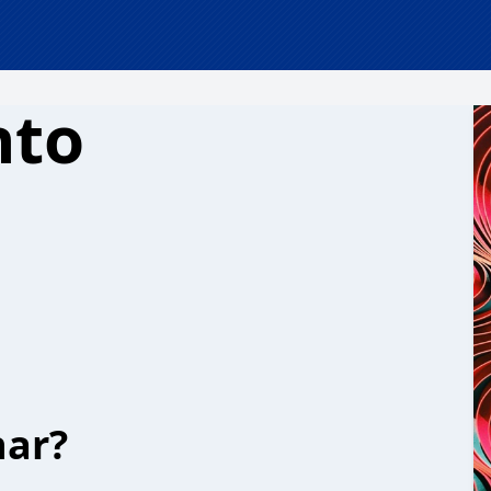
nto
har?