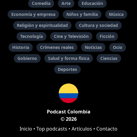
Comedia
Arte
Educación
Economía y empresa
Niños y familia
Música
Religión y espiritualidad
Cultura y sociedad
Tecnología
Cine y Televisión
Ficción
Historia
Crímenes reales
Noticias
Ocio
Gobierno
Salud y forma física
Ciencias
Deportes
Podcast Colombia
© 2026
Inicio
•
Top podcasts
•
Artículos
•
Contacto