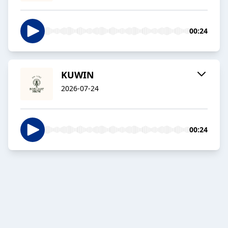
00:24
KUWIN
2026-07-24
00:24