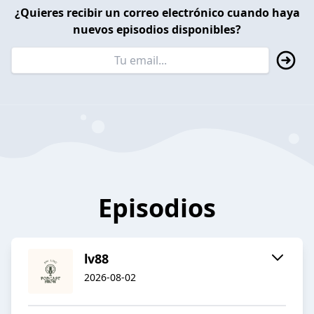
¿Quieres recibir un correo electrónico cuando haya
nuevos episodios disponibles?
Episodios
lv88
2026-08-02