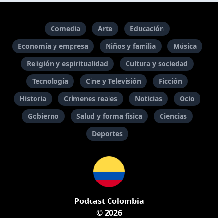
Comedia
Arte
Educación
Economía y empresa
Niños y familia
Música
Religión y espiritualidad
Cultura y sociedad
Tecnología
Cine y Televisión
Ficción
Historia
Crímenes reales
Noticias
Ocio
Gobierno
Salud y forma física
Ciencias
Deportes
Podcast Colombia
© 2026