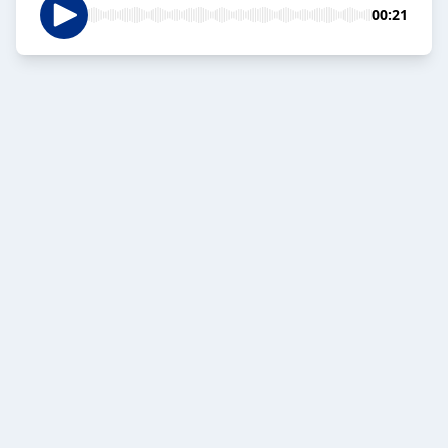
00:21