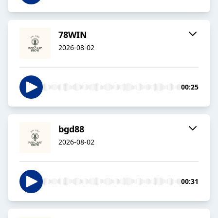
78WIN
2026-08-02
00:25
bgd88
2026-08-02
00:31