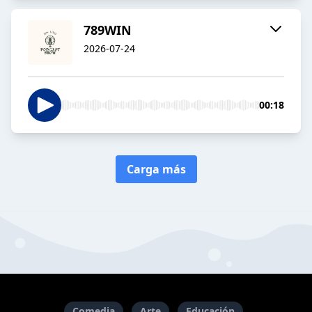
789WIN
2026-07-24
00:18
Carga más
Comedia
Arte
Educación