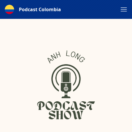
Podcast Colombia