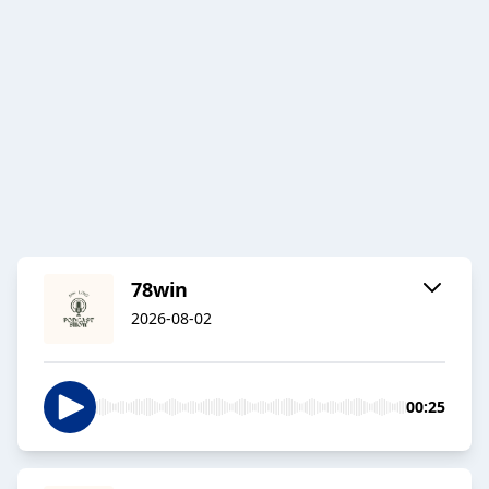
78win
2026-08-02
00:25