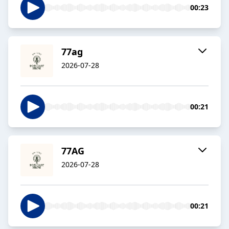
00:23
77ag
2026-07-28
00:21
77AG
2026-07-28
00:21