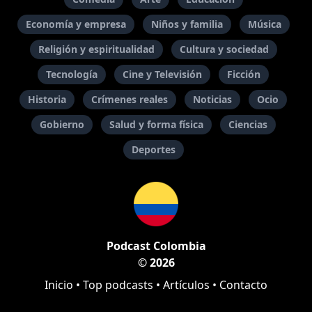
Economía y empresa
Niños y familia
Música
Religión y espiritualidad
Cultura y sociedad
Tecnología
Cine y Televisión
Ficción
Historia
Crímenes reales
Noticias
Ocio
Gobierno
Salud y forma física
Ciencias
Deportes
Podcast Colombia
© 2026
Inicio
•
Top podcasts
•
Artículos
•
Contacto