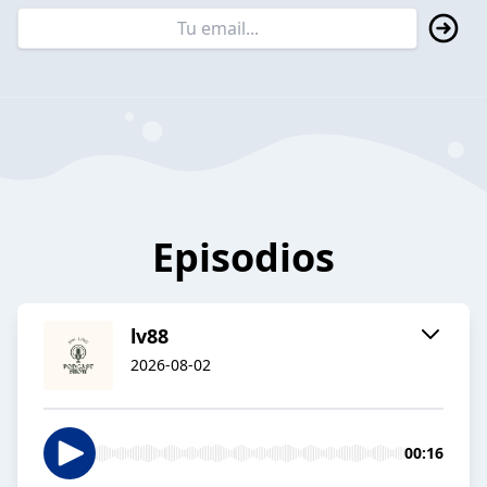
Episodios
lv88
2026-08-02
00:16