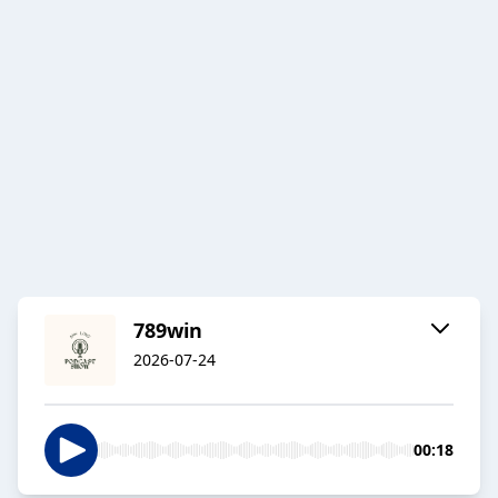
789win
2026-07-24
00:18