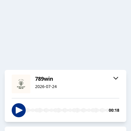
789win
2026-07-24
00:18