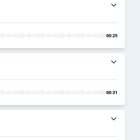
00:25
00:31