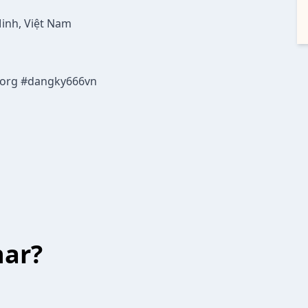
Minh, Việt Nam
1org #dangky666vn
har?