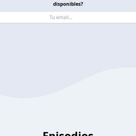
disponibles?
Episodios