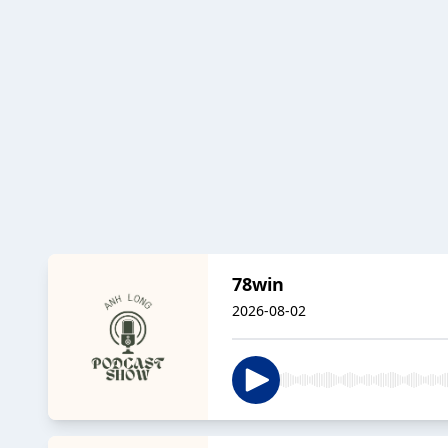
78win
2026-08-02