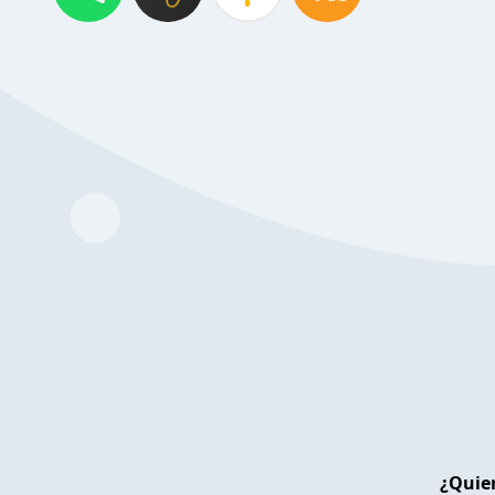
¿Quier