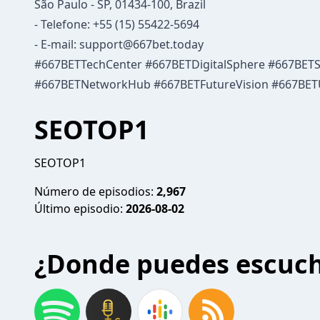
São Paulo - SP, 01434-100, Brazil
- Telefone: +55 (15) 55422-5694
- E-mail:
support@667bet.today
#667BETTechCenter #667BETDigitalSphere #667BET
#667BETNetworkHub #667BETFutureVision #667BET
SEOTOP1
SEOTOP1
Número de episodios:
2,967
Último episodio:
2026-08-02
¿Donde puedes escuc