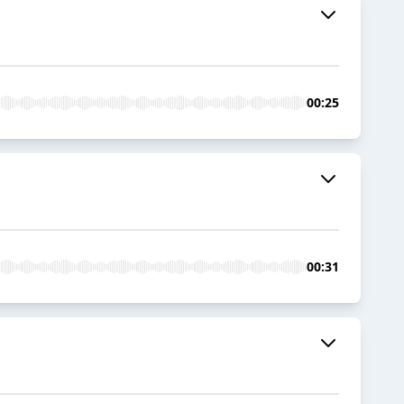
00:25
00:31