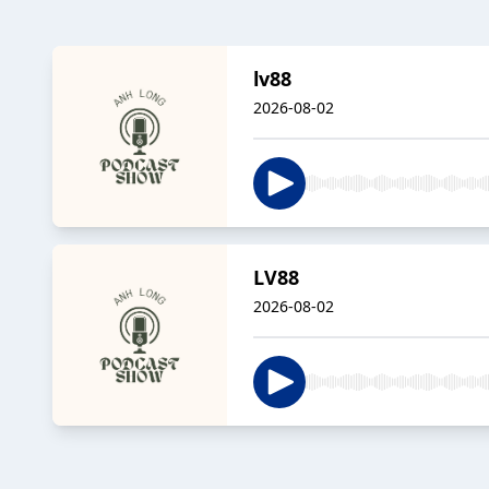
lv88
2026-08-02
LV88
2026-08-02