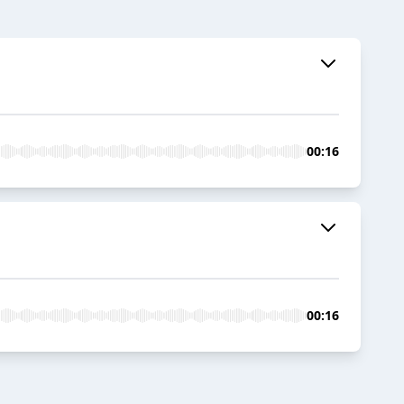
00:16
00:16