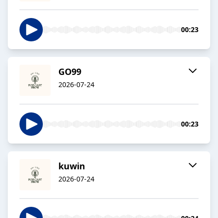
00:23
GO99
2026-07-24
00:23
kuwin
2026-07-24