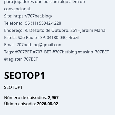
para jogadores que buscam algo além do
convencional.
Site:
https://707bet.blog/
Telefone: +55 (11) 55942-1228
Endereço: R. Dezoito de Outubro, 261 - Jardim Maria
Estela, São Paulo - SP, 04180-030, Brazil
Email:
707betblog@gmail.com
Tags: #707BET #707_BET #707betblog #casino_707BET
#register_707BET
SEOTOP1
SEOTOP1
Número de episodios:
2,967
Último episodio:
2026-08-02