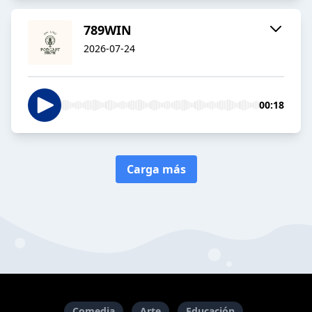
789WIN
2026-07-24
00:18
Carga más
Comedia
Arte
Educación