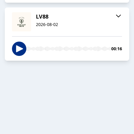
LV88
2026-08-02
00:16