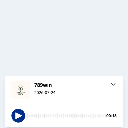
789win
2026-07-24
00:18