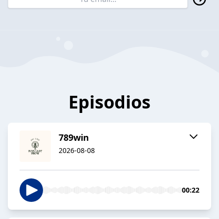
Episodios
789win
2026-08-08
00:22