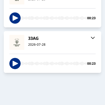
00:23
33AG
2026-07-28
00:23