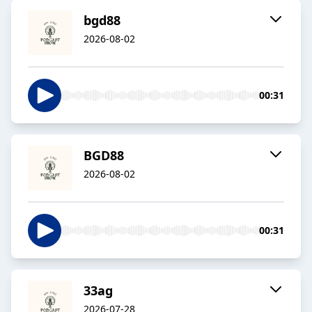
bgd88
2026-08-02
00:31
BGD88
2026-08-02
00:31
33ag
2026-07-28