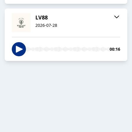
LV88
2026-07-28
00:16