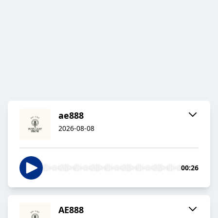
ae888
2026-08-08
00:26
AE888