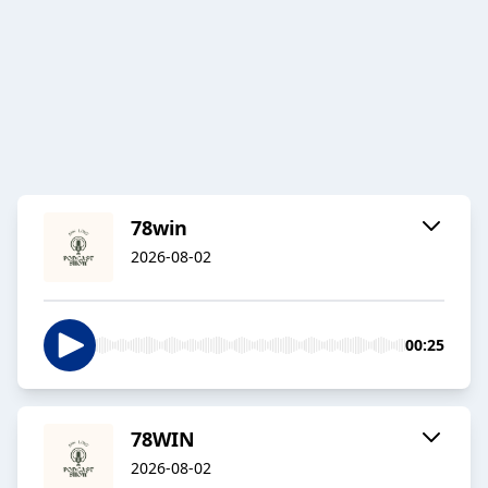
78win
2026-08-02
00:25
78WIN
2026-08-02