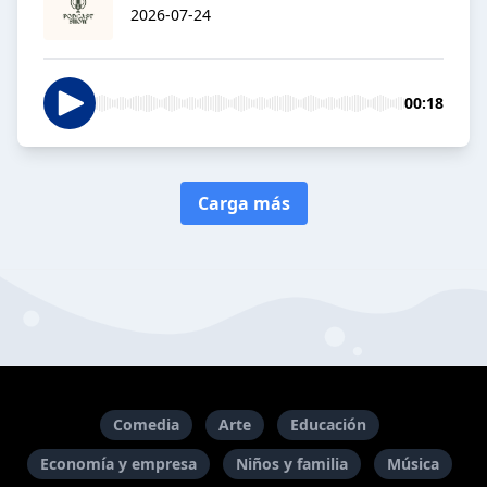
2026-07-24
00:18
Carga más
Comedia
Arte
Educación
Economía y empresa
Niños y familia
Música