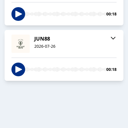
00:18
JUN88
2026-07-26
00:18