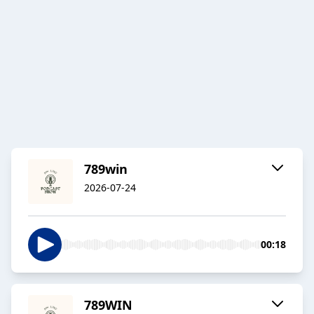
789win
2026-07-24
00:18
789WIN