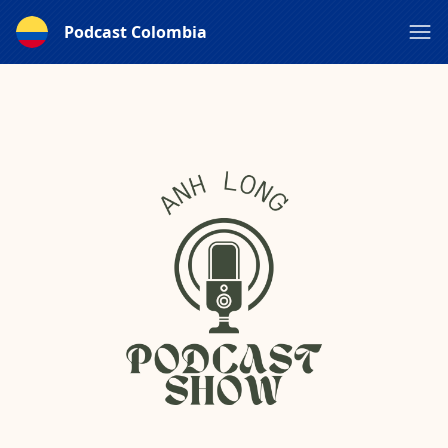
Podcast Colombia