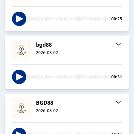
00:25
bgd88
2026-08-02
00:31
BGD88
2026-08-02