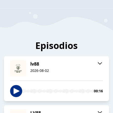
Episodios
lv88
2026-08-02
00:16
LV88