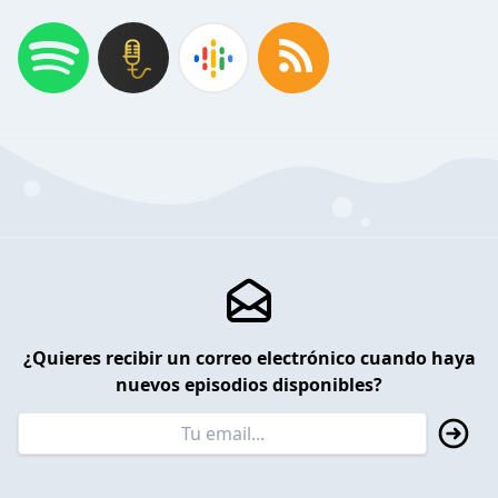
¿Quieres recibir un correo electrónico cuando haya
nuevos episodios disponibles?