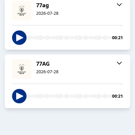
77ag
2026-07-28
00:21
77AG
2026-07-28
00:21