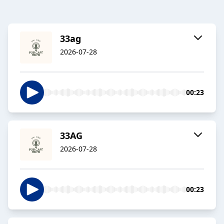
33ag
2026-07-28
00:23
33AG
2026-07-28
00:23