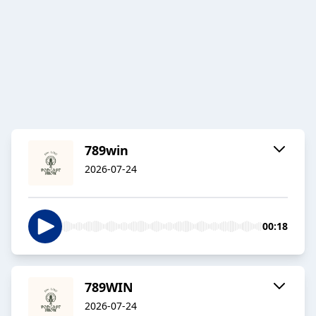
789win
2026-07-24
00:18
789WIN
2026-07-24