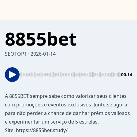
8855bet
SEOTOP1 · 2026-01-14
00:14
A
8855BET
sempre sabe como valorizar seus clientes
com promoções e eventos exclusivos. Junte-se agora
para não perder a chance de ganhar prêmios valiosos
e experimentar um serviço de 5 estrelas.
Site:
https://8855bet.study/