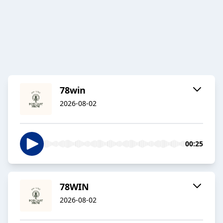
78win
2026-08-02
00:25
78WIN
2026-08-02