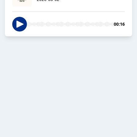
00:16