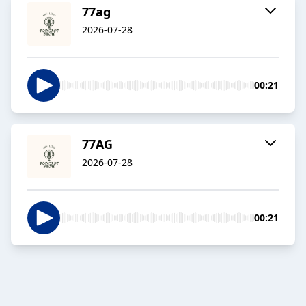
77ag
2026-07-28
00:21
77AG
2026-07-28
00:21