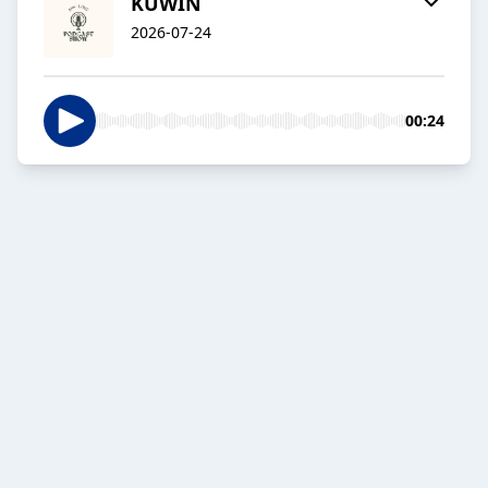
KUWIN
2026-07-24
00:24