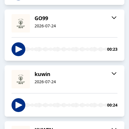
GO99
2026-07-24
00:23
kuwin
2026-07-24
00:24