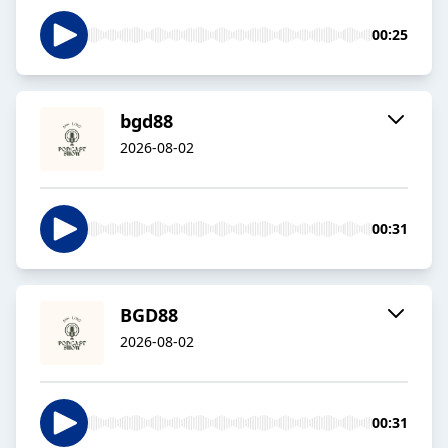
00:25
bgd88
2026-08-02
00:31
BGD88
2026-08-02
00:31