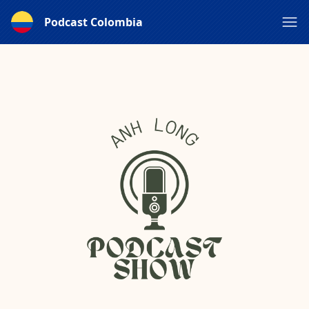
Podcast Colombia