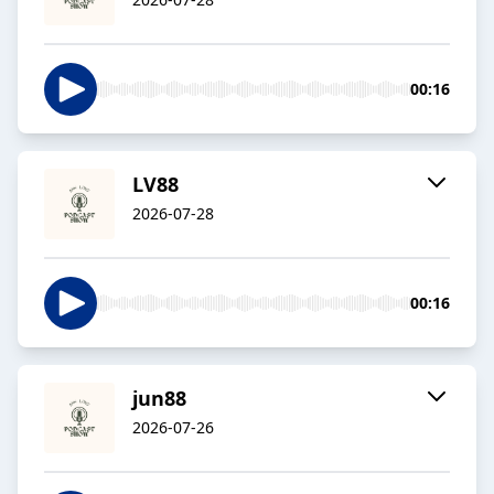
00:16
LV88
2026-07-28
00:16
jun88
2026-07-26