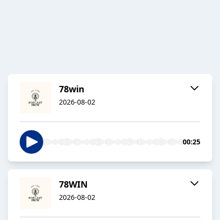
78win
2026-08-02
00:25
78WIN
2026-08-02