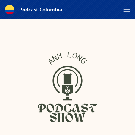
Podcast Colombia