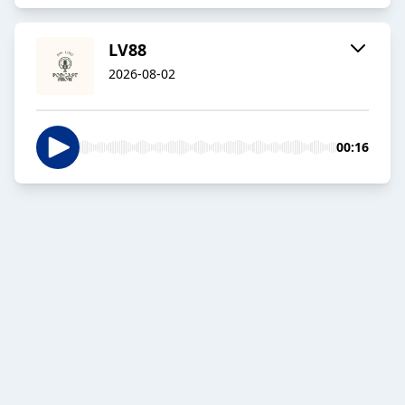
LV88
2026-08-02
00:16