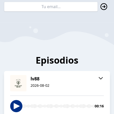
Episodios
lv88
2026-08-02
00:16