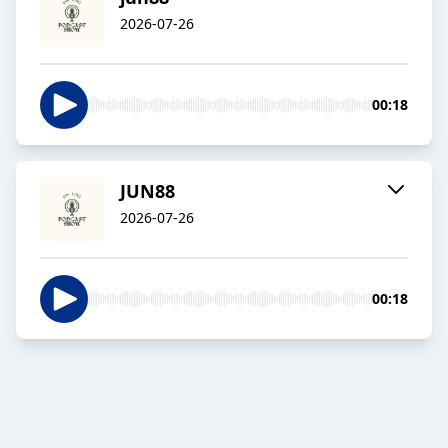
2026-07-26
00:18
JUN88
2026-07-26
00:18