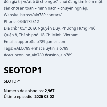
đến giá trị vượt trội cho người chơi đang tìm kiếm một
sân chơi an toàn – minh bạch – chuyên nghiệp.
Website:
https://alo789.contact/
Phone: 0346172812
Địa chỉ: 105/126 Đ. Nguyễn Duy, Phường Hưng Phú,
Quận 8, Thành phố Hồ Chí Minh, Vietnam
Email:
support@alo789games.com
Tags: #ALO789 #nhacaiuytin_alo789
#cacuoconline_alo789 #casino_alo789
SEOTOP1
SEOTOP1
Número de episodios:
2,967
Último episodio:
2026-08-02