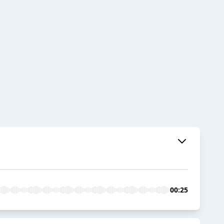
00:25