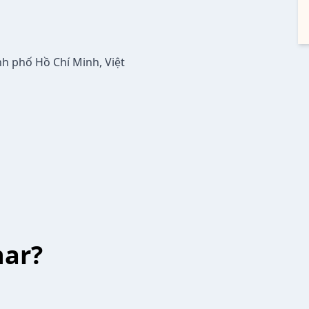
nh phố Hồ Chí Minh, Việt
har?