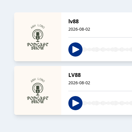
lv88
2026-08-02
LV88
2026-08-02