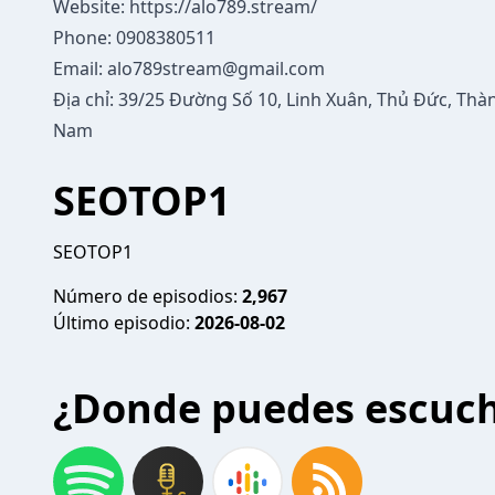
Website:
https://alo789.stream/
Phone: 0908380511
Email:
alo789stream@gmail.com
Địa chỉ: 39/25 Đường Số 10, Linh Xuân, Thủ Đức, Thà
Nam
SEOTOP1
SEOTOP1
Número de episodios:
2,967
Último episodio:
2026-08-02
¿Donde puedes escuc