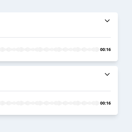
00:16
00:16