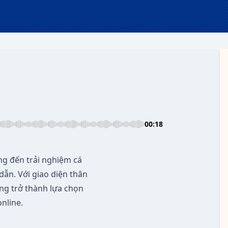
00:18
ang đến trải nghiệm cá
dẫn. Với giao diện thân
ang trở thành lựa chọn
nline.