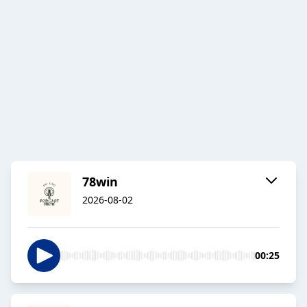
78win
2026-08-02
00:25