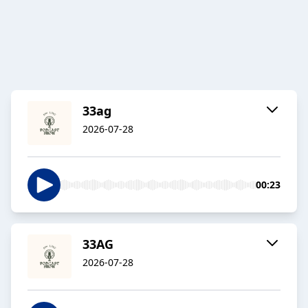
33ag
2026-07-28
00:23
33AG
2026-07-28