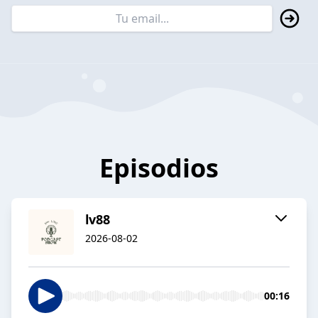
Episodios
lv88
2026-08-02
00:16