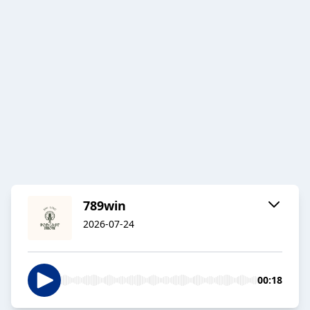
789win
2026-07-24
00:18