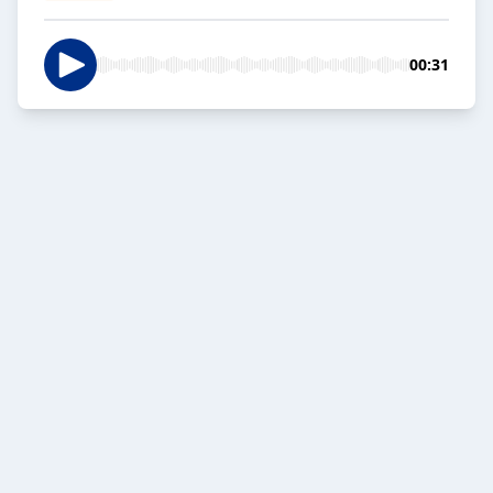
00:31