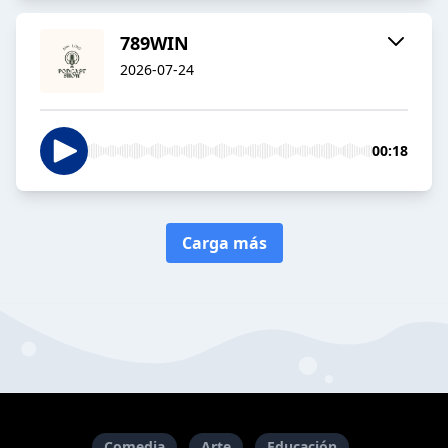
789WIN
2026-07-24
00:18
Carga más
Comedia
Arte
Educación