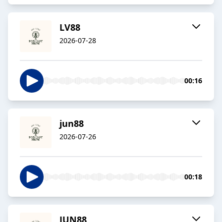
LV88
2026-07-28
00:16
jun88
2026-07-26
00:18
JUN88