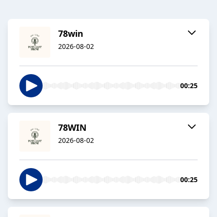
78win
2026-08-02
00:25
78WIN
2026-08-02
00:25