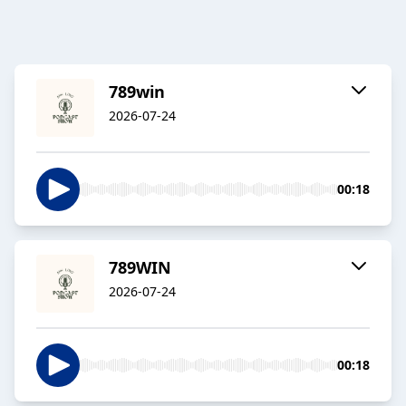
789win
2026-07-24
00:18
789WIN
2026-07-24
00:18