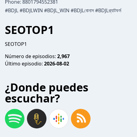
Phone: 8801794552381
#BDJL #BDJLWIN #BDJL_WIN #BDJLবোনাস #BDJLপ্ল্যাটফর্ম
SEOTOP1
SEOTOP1
Número de episodios:
2,967
Último episodio:
2026-08-02
¿Donde puedes
escuchar?