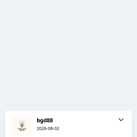
bgd88
2026-08-02