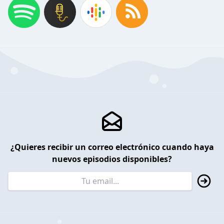
¿Quieres recibir un correo electrónico cuando haya
nuevos episodios disponibles?