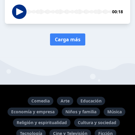
00:18
Carga más
Comedia
Arte
Educación
Economía y empresa
Niños y familia
Música
Religión y espiritualidad
Cultura y sociedad
Tecnología
Cine y Televisión
Ficción