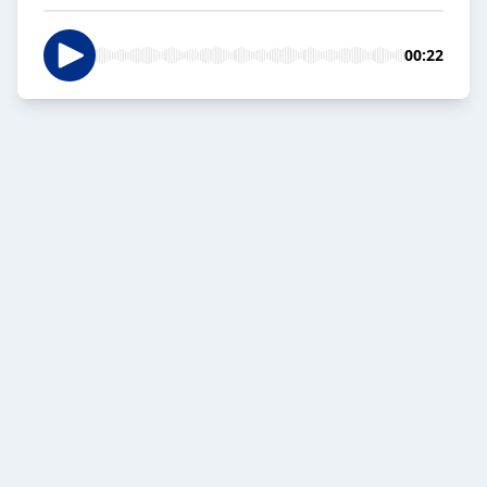
00:22