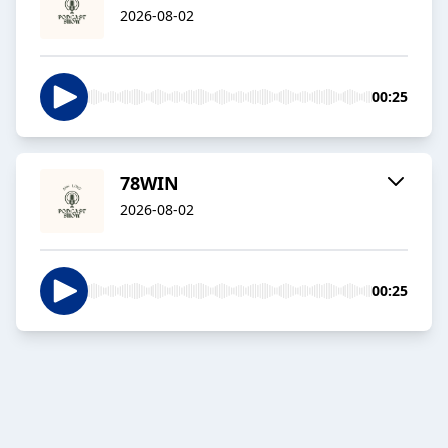
2026-08-02
00:25
78WIN
2026-08-02
00:25