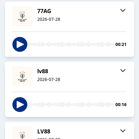
77AG
2026-07-28
00:21
lv88
2026-07-28
00:16
LV88