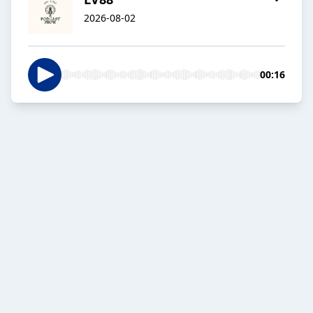
2026-08-02
00:16