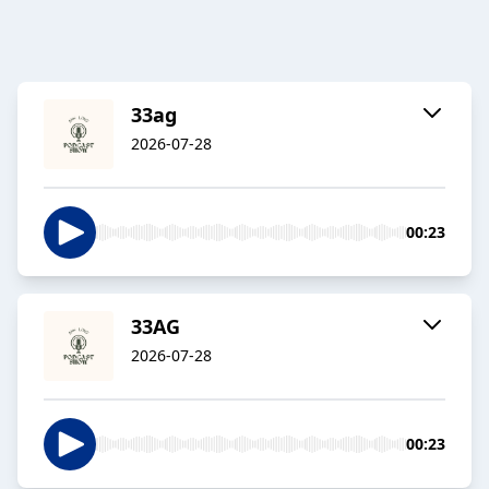
33ag
2026-07-28
00:23
33AG
2026-07-28
00:23