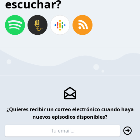
escuchar?
¿Quieres recibir un correo electrónico cuando haya
nuevos episodios disponibles?