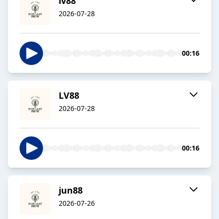
lv88
2026-07-28
00:16
LV88
2026-07-28
00:16
jun88
2026-07-26