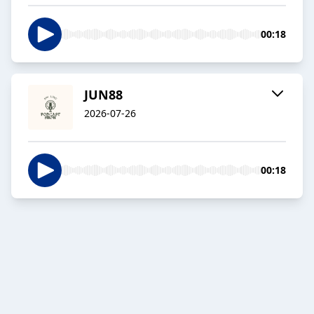
00:18
JUN88
2026-07-26
00:18