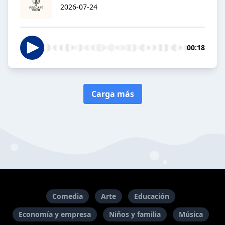
2026-07-24
00:18
Carga más
Comedia
Arte
Educación
Economía y empresa
Niños y familia
Música