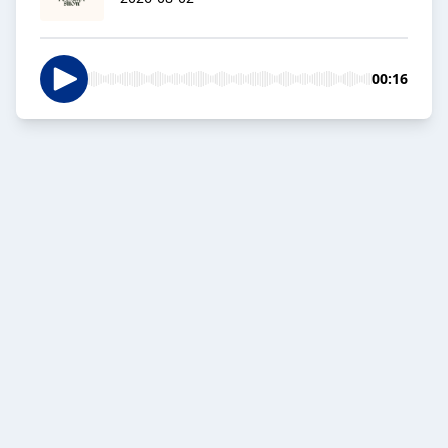
00:16