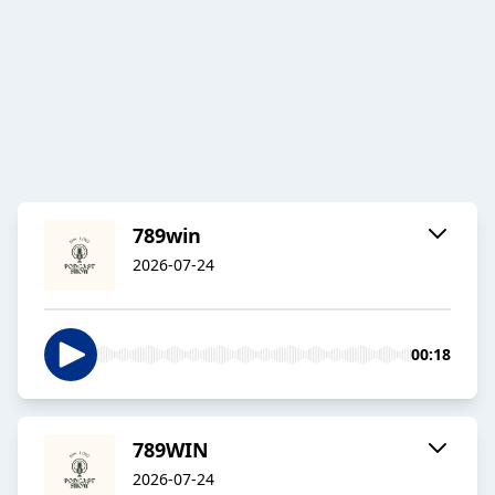
789win
2026-07-24
00:18
789WIN
2026-07-24