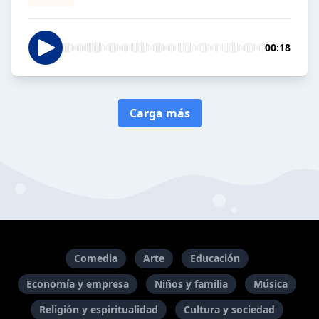
00:18
Carga más
Comedia
Arte
Educación
Economía y empresa
Niños y familia
Música
Religión y espiritualidad
Cultura y sociedad