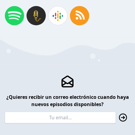
¿Quieres recibir un correo electrónico cuando haya
nuevos episodios disponibles?