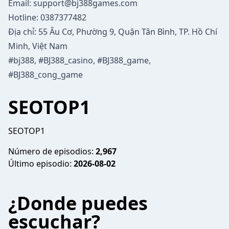
Email:
support@bj388games.com
Hotline: 0387377482
Địa chỉ: 55 Âu Cơ, Phường 9, Quận Tân Bình, TP. Hồ Chí
Minh, Việt Nam
#bj388, #BJ388_casino, #BJ388_game,
#BJ388_cong_game
SEOTOP1
SEOTOP1
Número de episodios:
2,967
Último episodio:
2026-08-02
¿Donde puedes
escuchar?