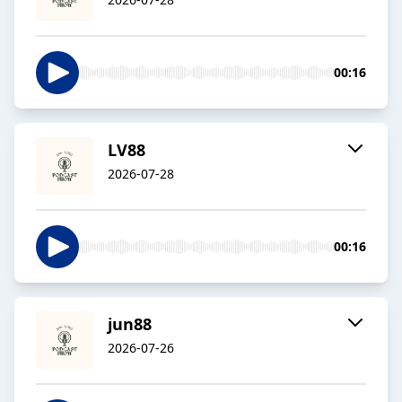
00:16
LV88
2026-07-28
00:16
jun88
2026-07-26