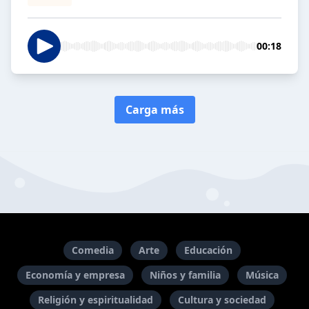
00:18
Carga más
Comedia
Arte
Educación
Economía y empresa
Niños y familia
Música
Religión y espiritualidad
Cultura y sociedad