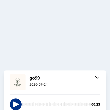
go99
2026-07-24
00:23