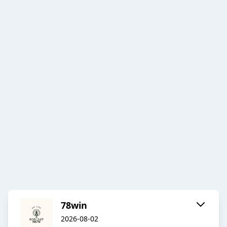
78win
2026-08-02