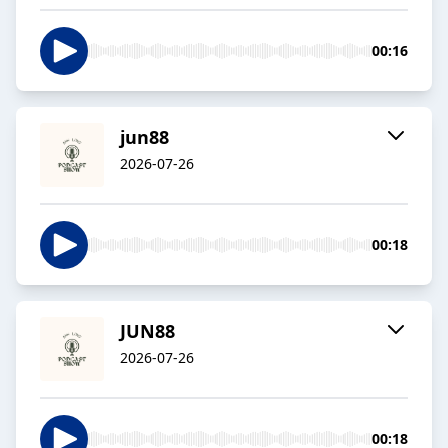
00:16
jun88
2026-07-26
00:18
JUN88
2026-07-26
00:18