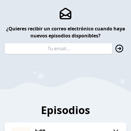
¿Quieres recibir un correo electrónico cuando haya
nuevos episodios disponibles?
Episodios