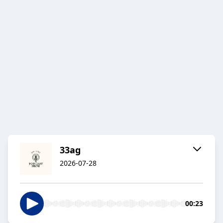
33ag
2026-07-28
00:23