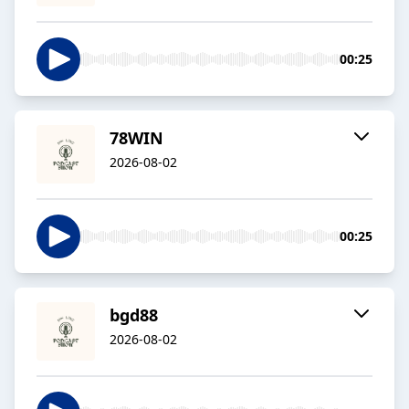
00:25
78WIN
2026-08-02
00:25
bgd88
2026-08-02