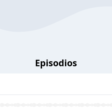
Episodios