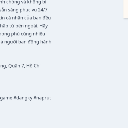
nh chóng và không bị
 sẵn sàng phục vụ 24/7
 tin cá nhân của bạn đều
hập từ bên ngoài. Hãy
phong phú cùng nhiều
o là người bạn đồng hành
ng, Quận 7, Hồ Chí
lotgame #dangky #naprut