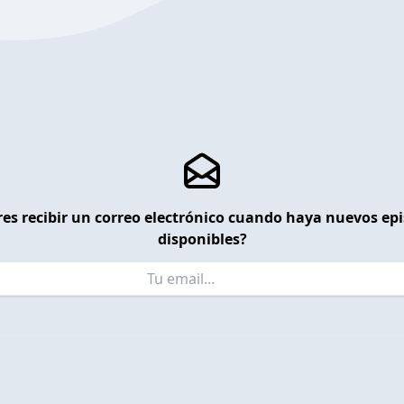
es recibir un correo electrónico cuando haya nuevos ep
disponibles?