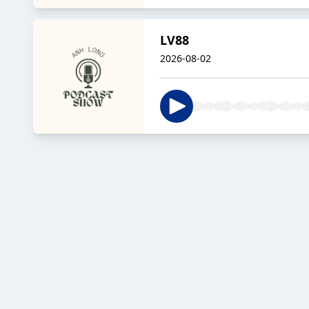
LV88
2026-08-02