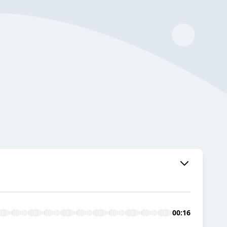
00:16