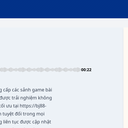
00:22
ung cấp các sảnh game bài
ẽ được trải nghiệm không
i ưu tại https://bj88-
 tuyệt đối trong mọi
ng liên tục được cập nhật