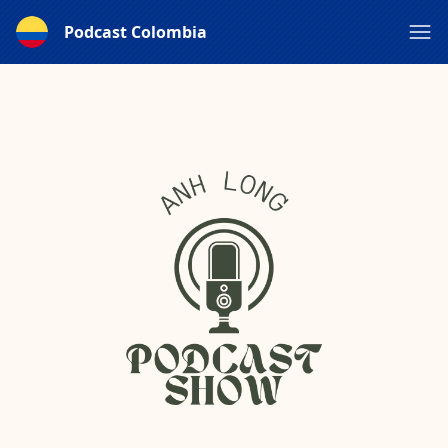
Podcast Colombia