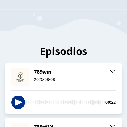
Episodios
789win
2026-08-08
00:22
789WIN