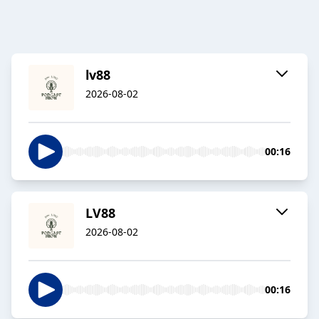
lv88
2026-08-02
00:16
LV88
2026-08-02
00:16