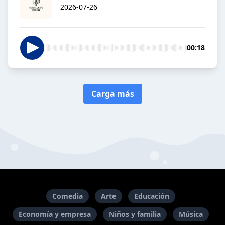
2026-07-26
00:18
Carga más
Comedia
Arte
Educación
Economía y empresa
Niños y familia
Música