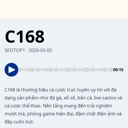
C168
SEOTOP1 · 2026-03-05
00:15
C168
là thương hiệu cá cược trực tuyến uy tín với đa
dạng sản phẩm như đá gà, xổ số, bắn cá, live casino và
cá cược thể thao. Nền tảng mang đến trải nghiệm
mượt mà, phòng game hiện đại, đậm chất điện ảnh và
đầy cuốn hút.