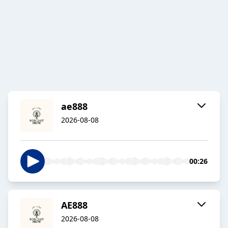
ae888
2026-08-08
00:26
AE888
2026-08-08