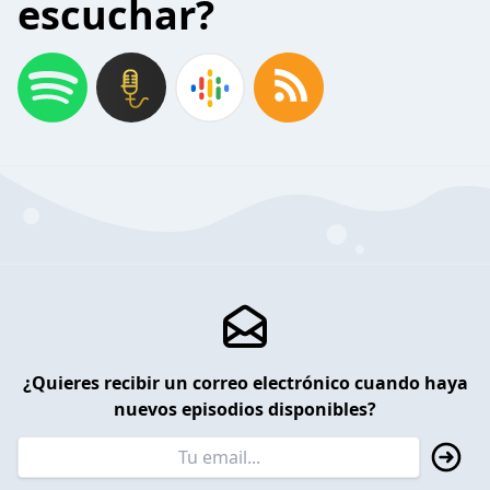
escuchar?
¿Quieres recibir un correo electrónico cuando haya
nuevos episodios disponibles?