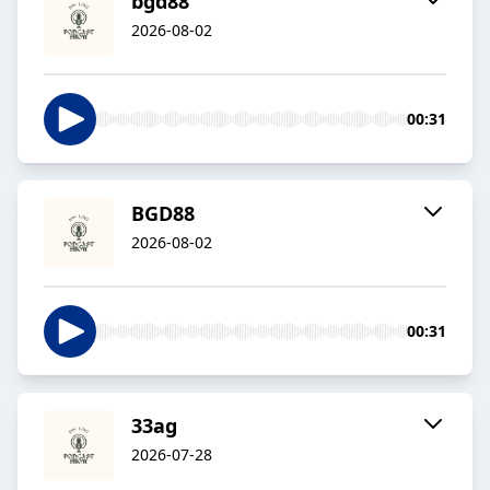
bgd88
2026-08-02
00:31
BGD88
2026-08-02
00:31
33ag
2026-07-28