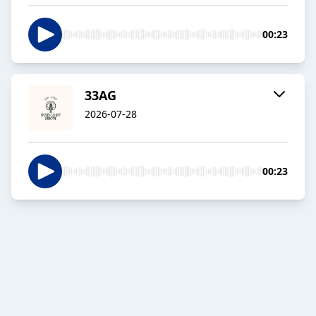
00:23
33AG
2026-07-28
00:23