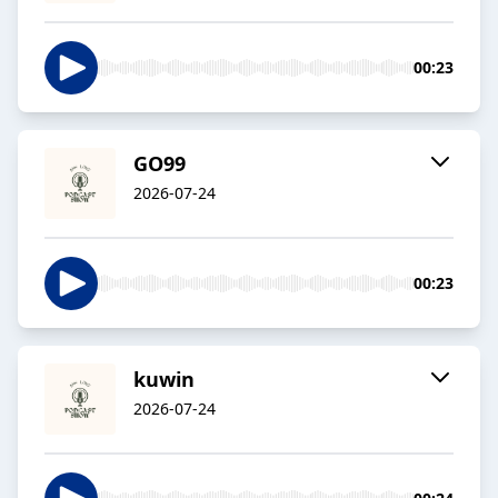
00:23
GO99
2026-07-24
00:23
kuwin
2026-07-24