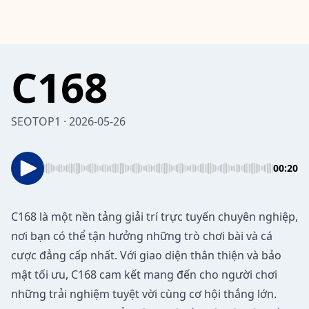
C168
SEOTOP1 · 2026-05-26
00:20
C168
là một nền tảng giải trí trực tuyến chuyên nghiệp,
nơi bạn có thể tận hưởng những trò chơi bài và cá
cược đẳng cấp nhất. Với giao diện thân thiện và bảo
mật tối ưu, C168 cam kết mang đến cho người chơi
những trải nghiệm tuyệt vời cùng cơ hội thắng lớn.