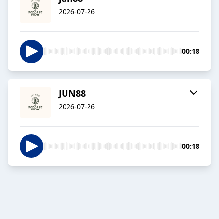
2026-07-26
00:18
JUN88
2026-07-26
00:18