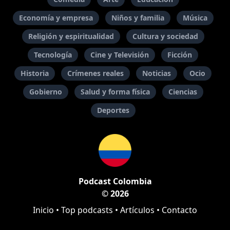
Economía y empresa
Niños y familia
Música
Religión y espiritualidad
Cultura y sociedad
Tecnología
Cine y Televisión
Ficción
Historia
Crímenes reales
Noticias
Ocio
Gobierno
Salud y forma física
Ciencias
Deportes
Podcast Colombia
© 2026
Inicio
•
Top podcasts
•
Artículos
•
Contacto