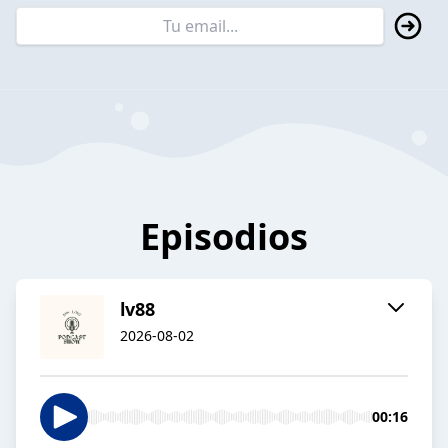
Episodios
lv88
2026-08-02
00:16