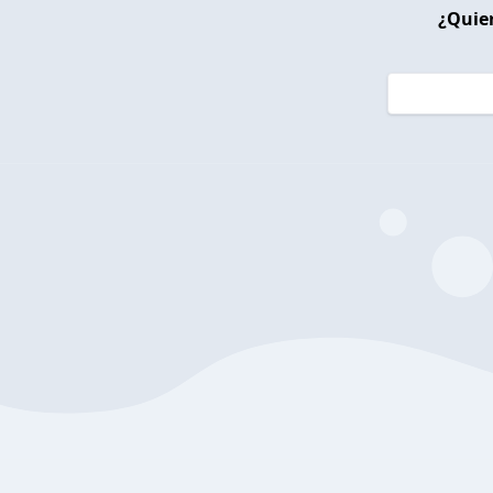
¿Quier