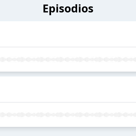
Episodios