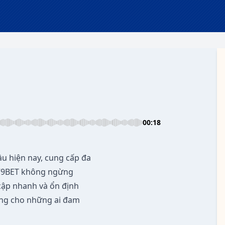
00:18
ầu hiện nay, cung cấp đa
 D79BET không ngừng
cập nhanh và ổn định
ưởng cho những ai đam