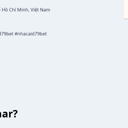
ố Hồ Chí Minh, Việt Nam
79bet #nhacaid79bet
har?