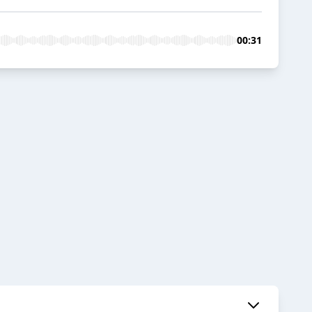
00:31