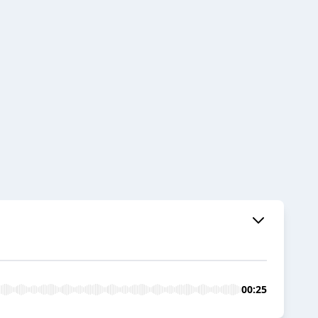
00:25