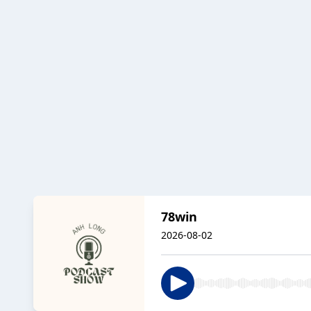
78win
2026-08-02