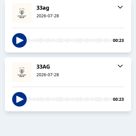
33ag
2026-07-28
00:23
33AG
2026-07-28
00:23