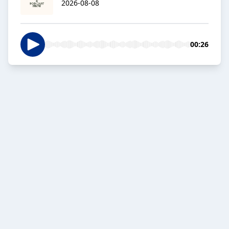
2026-08-08
00:26