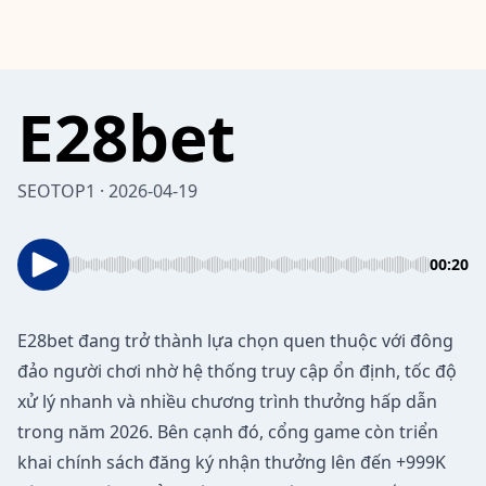
E28bet
SEOTOP1 · 2026-04-19
00:20
E28bet
đang trở thành lựa chọn quen thuộc với đông
đảo người chơi nhờ hệ thống truy cập ổn định, tốc độ
xử lý nhanh và nhiều chương trình thưởng hấp dẫn
trong năm 2026. Bên cạnh đó, cổng game còn triển
khai chính sách đăng ký nhận thưởng lên đến +999K