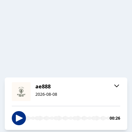
ae888
2026-08-08
00:26