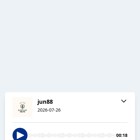
jun88
2026-07-26
00:18