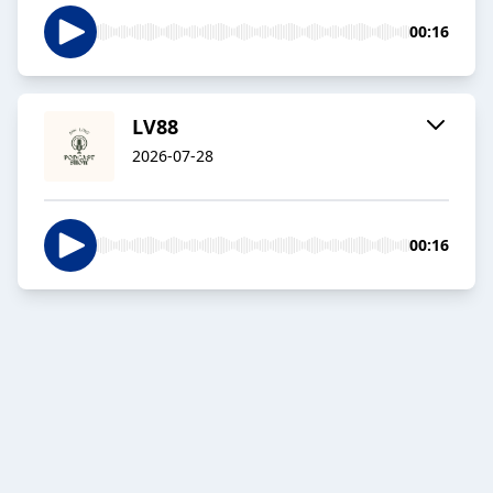
00:16
LV88
2026-07-28
00:16