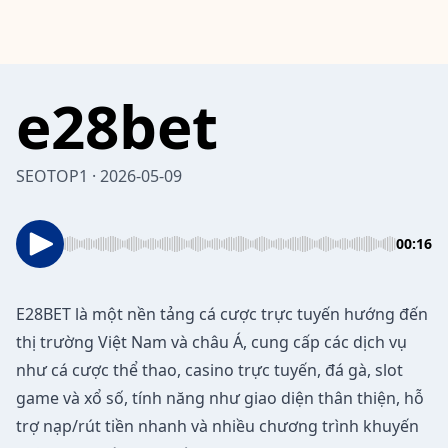
e28bet
SEOTOP1 · 2026-05-09
00:16
E28BET
là một nền tảng cá cược trực tuyến hướng đến
thị trường Việt Nam và châu Á, cung cấp các dịch vụ
như cá cược thể thao, casino trực tuyến, đá gà, slot
game và xổ số, tính năng như giao diện thân thiện, hỗ
trợ nạp/rút tiền nhanh và nhiều chương trình khuyến