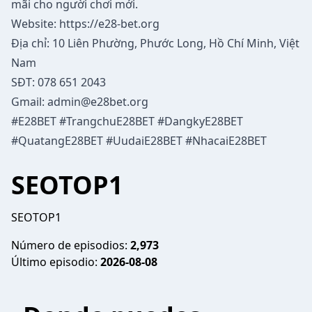
mãi cho người chơi mới.
Website:
https://e28-bet.org
Địa chỉ: 10 Liên Phường, Phước Long, Hồ Chí Minh, Việt
Nam
SĐT: 078 651 2043
Gmail:
admin@e28bet.org
#E28BET #TrangchuE28BET #DangkyE28BET
#QuatangE28BET #UudaiE28BET #NhacaiE28BET
SEOTOP1
SEOTOP1
Número de episodios:
2,973
Último episodio:
2026-08-08