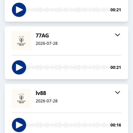
00:21
77AG
2026-07-28
00:21
lv88
2026-07-28
00:16