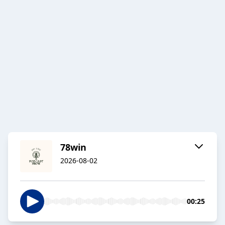
78win
2026-08-02
00:25