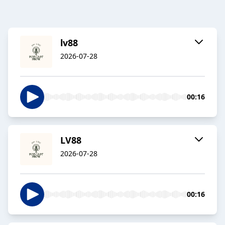
lv88
2026-07-28
00:16
LV88
2026-07-28
00:16