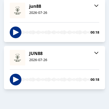
jun88
2026-07-26
00:18
JUN88
2026-07-26
00:18