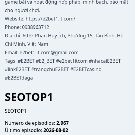
game bài và hoạt động hợp pháp, minh bạch, bảo mật
cho người chơi.
Website:
https://e2bet1.it.com/
Phone: 0938963712
Địa chỉ: 60 Đ. Phan Huy Ích, Phường 15, Tân Bình, Hồ
Chí Minh, Việt Nam
Email:
e2bet1.it.com@gmail.com
Tags: #E2BET #E2_BET #e2bet1itcom #nhacaiE2BET
#linkE2BET #trangchuE2BET #E2BETcasino
#E2BETdaga
SEOTOP1
SEOTOP1
Número de episodios:
2,967
Último episodio:
2026-08-02