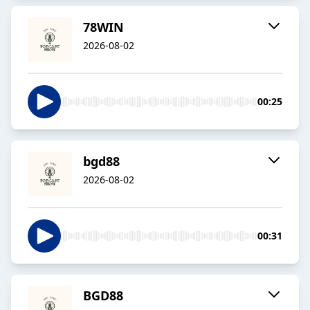
78WIN
2026-08-02
00:25
bgd88
2026-08-02
00:31
BGD88