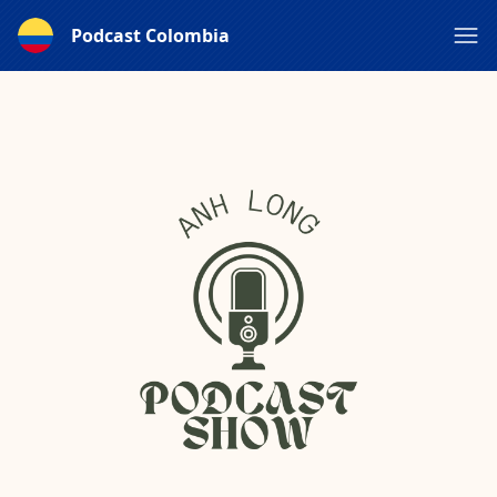
Podcast Colombia