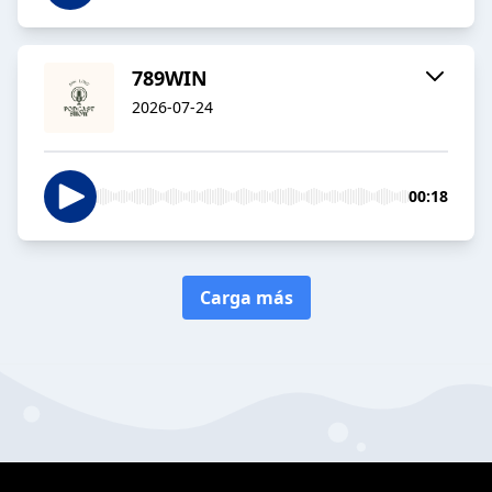
789WIN
2026-07-24
00:18
Carga más