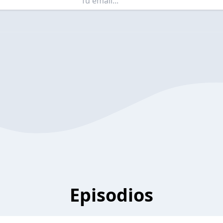
Episodios