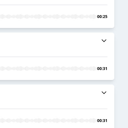
00:25
00:31
00:31