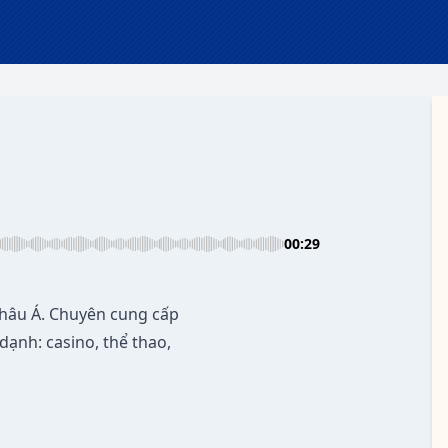
00:29
châu Á. Chuyên cung cấp
dạnh: casino, thể thao,