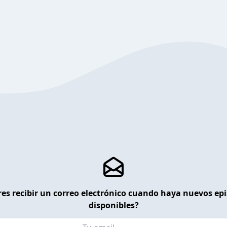
es recibir un correo electrónico cuando haya nuevos ep
disponibles?