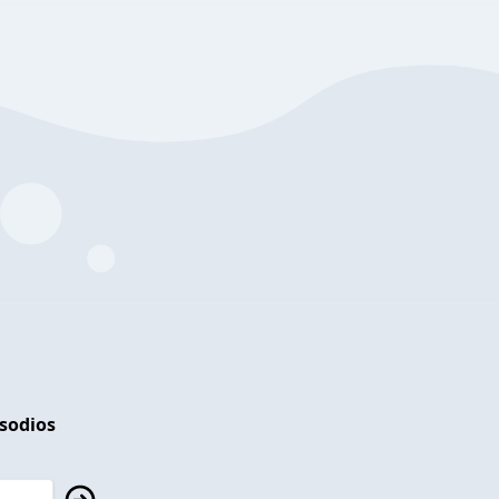
isodios