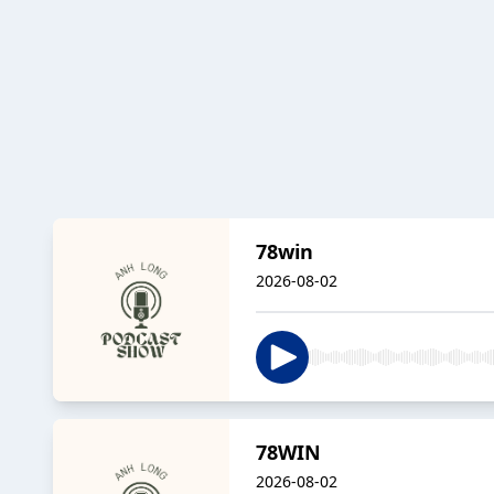
78win
2026-08-02
78WIN
2026-08-02