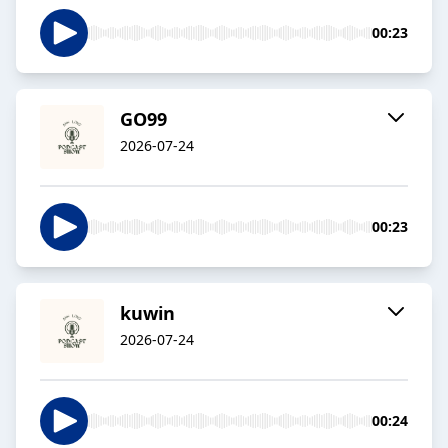
00:23
GO99
2026-07-24
00:23
kuwin
2026-07-24
00:24