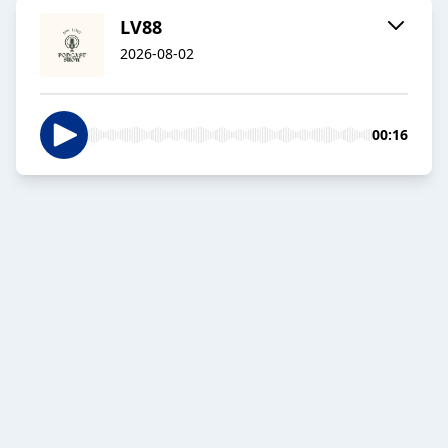
LV88
2026-08-02
00:16