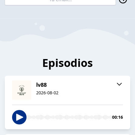
Episodios
lv88
2026-08-02
00:16