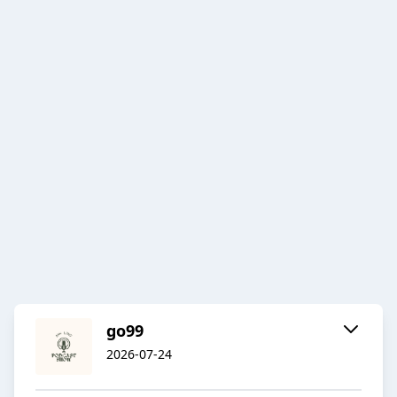
go99
2026-07-24