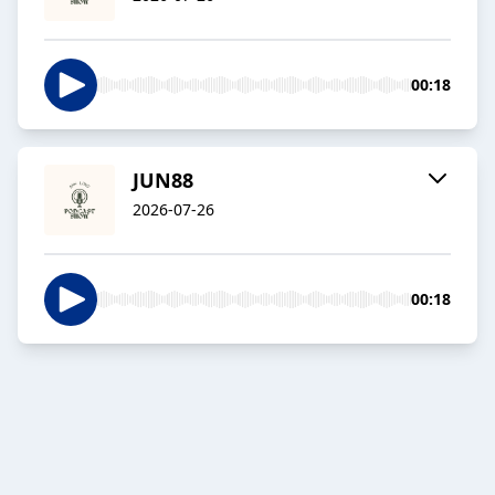
00:18
JUN88
2026-07-26
00:18