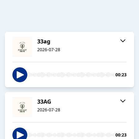
33ag
2026-07-28
00:23
33AG
2026-07-28
00:23