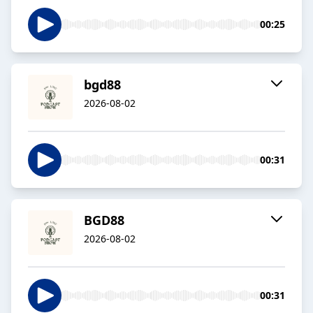
00:25
bgd88
2026-08-02
00:31
BGD88
2026-08-02
00:31