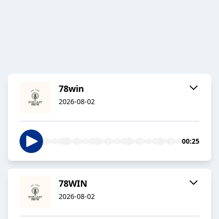
78win
2026-08-02
00:25
78WIN
2026-08-02