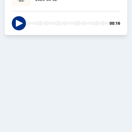
00:16