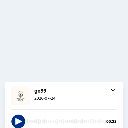
go99
2026-07-24
00:23