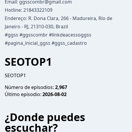
Email:
ggsscombr@gmail.com
Hotline: 21843322109
Endereço: R. Dona Clara, 266 - Madureira, Rio de
Janeiro - RJ, 21310-030, Brazil
#ggss #ggsscombr #linkdeacessoggss
#pagina_inicial_ggss #ggss_cadastro
SEOTOP1
SEOTOP1
Número de episodios:
2,967
Último episodio:
2026-08-02
¿Donde puedes
escuchar?