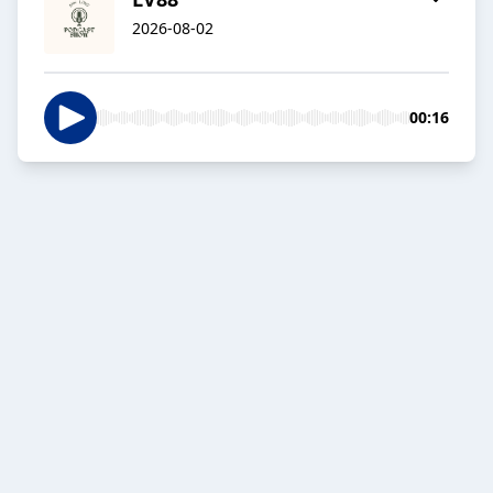
2026-08-02
00:16