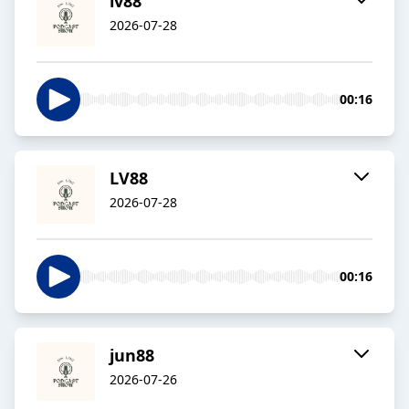
lv88
2026-07-28
00:16
LV88
2026-07-28
00:16
jun88
2026-07-26