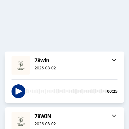
78win
2026-08-02
00:25
78WIN
2026-08-02