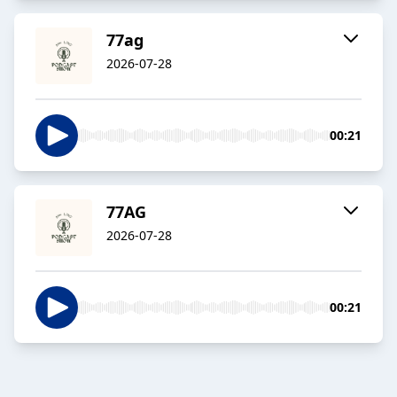
77ag
2026-07-28
00:21
77AG
2026-07-28
00:21