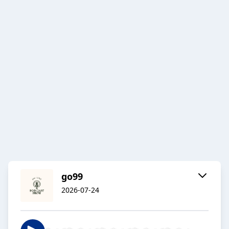
go99
2026-07-24