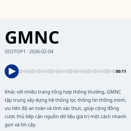
GMNC
SEOTOP1 · 2026-02-04
00:11
Khác với nhiều trang tổng hợp thông thường,
GMNC
tập trung xây dựng hệ thống lọc thông tin thông minh,
ưu tiên độ an toàn và tính xác thực, giúp cộng đồng
cược thủ tiếp cận nguồn dữ liệu giá trị một cách nhanh
gọn và tin cậy.