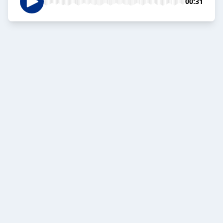
00:31