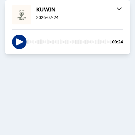
KUWIN
2026-07-24
00:24