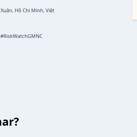
 Xuân, Hồ Chí Minh, Việt
s #RiskWatchGMNC
har?