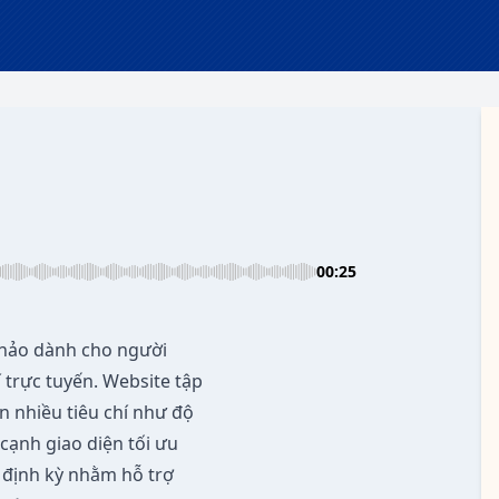
00:25
hảo dành cho người
í trực tuyến. Website tập
n nhiều tiêu chí như độ
cạnh giao diện tối ưu
 định kỳ nhằm hỗ trợ