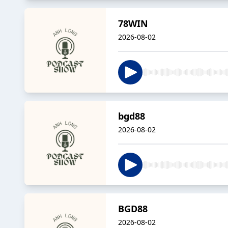
78WIN
2026-08-02
bgd88
2026-08-02
BGD88
2026-08-02