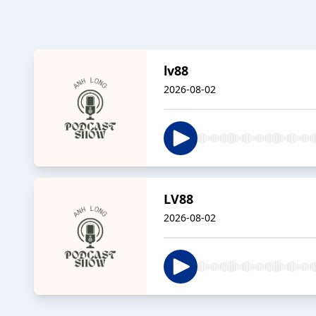
lv88
2026-08-02
LV88
2026-08-02