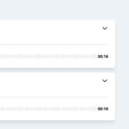
00:16
00:16