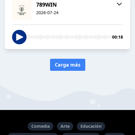
789WIN
2026-07-24
00:18
Carga más
Comedia
Arte
Educación