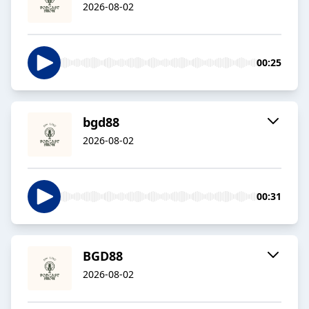
2026-08-02
00:25
bgd88
2026-08-02
00:31
BGD88
2026-08-02