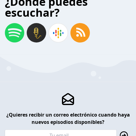
¿Donde puedes
escuchar?
¿Quieres recibir un correo electrónico cuando haya
nuevos episodios disponibles?