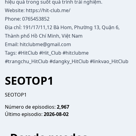
hiệu quả trong suốt quá trình trải nghiệm.
Website:
https://hit-club.me/
Phone: 0765453852
Địa chỉ: 191/17/11,12 Bà Hom, Phường 13, Quận 6,
Thành phố Hồ Chí Minh, Việt Nam
Email:
hitclubme@gmail.com
Tags: #HitClub #Hit_Club #hitclubme
#trangchu_HitClub #dangky_HitClub #linkvao_HitClub
SEOTOP1
SEOTOP1
Número de episodios:
2,967
Último episodio:
2026-08-02