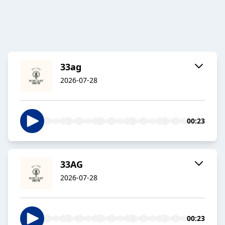
33ag
2026-07-28
00:23
33AG
2026-07-28
00:23