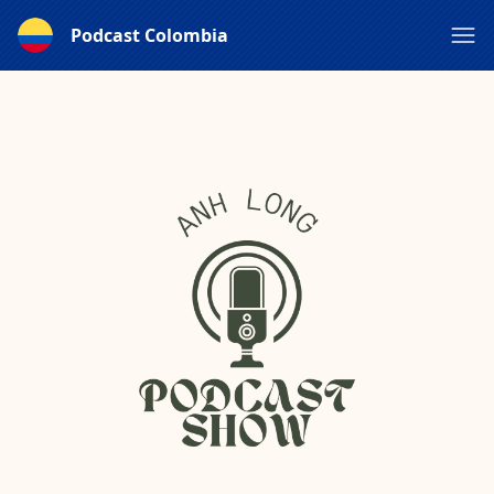
Podcast Colombia