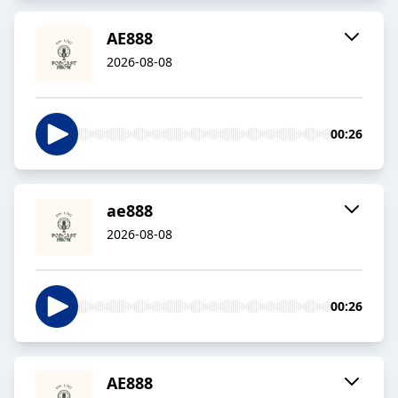
AE888
2026-08-08
00:26
ae888
2026-08-08
00:26
AE888