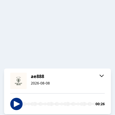
ae888
2026-08-08
00:26