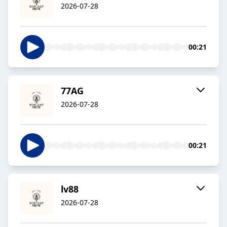
2026-07-28
00:21
77AG
2026-07-28
00:21
lv88
2026-07-28