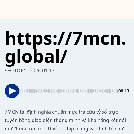
https://7mcn.
global/
SEOTOP1 · 2026-01-17
00:13
7MCN
tái định nghĩa chuẩn mực tra cứu tỷ số trực
tuyến bằng giao diện thông minh và khả năng kết nối
mượt mà trên mọi thiết bị. Tập trung vào tính tổ chức