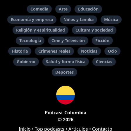
Comedia
Arte
Educación
Economía y empresa
Niños y familia
Música
Religión y espiritualidad
Cultura y sociedad
Tecnología
Cine y Televisión
Ficción
Historia
Crímenes reales
Noticias
Ocio
Gobierno
Salud y forma física
Ciencias
Deportes
Podcast Colombia
© 2026
Inicio
•
Top podcasts
•
Artículos
•
Contacto