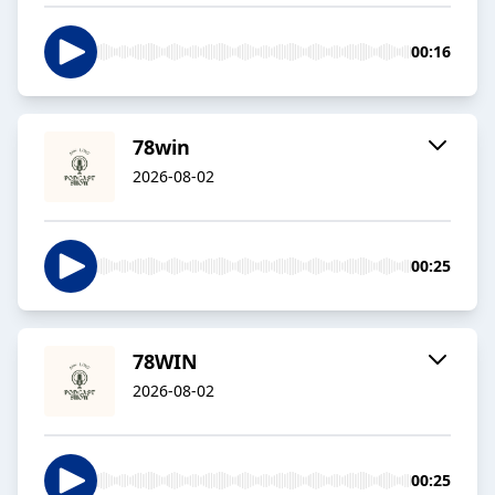
00:16
78win
2026-08-02
00:25
78WIN
2026-08-02
00:25