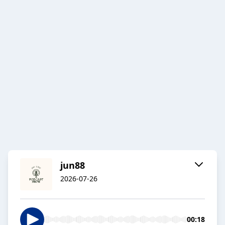
jun88
2026-07-26
00:18