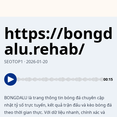
https://bongd
alu.rehab/
SEOTOP1 · 2026-01-20
00:15
BONGDALU
là trang thông tin bóng đá chuyên cập
nhật tỷ số trực tuyến, kết quả trận đấu và kèo bóng đá
theo thời gian thực. Với dữ liệu nhanh, chính xác và