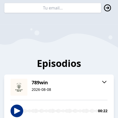
Episodios
789win
2026-08-08
00:22