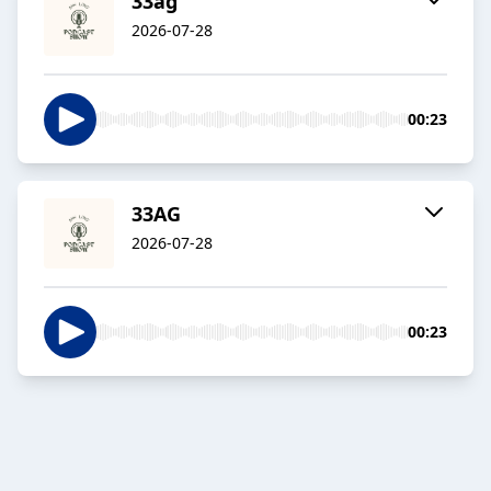
33ag
2026-07-28
00:23
33AG
2026-07-28
00:23