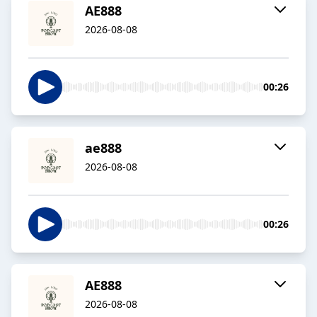
AE888
2026-08-08
00:26
ae888
2026-08-08
00:26
AE888
2026-08-08