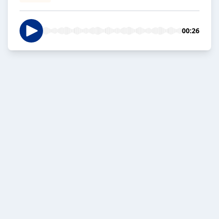
00:26