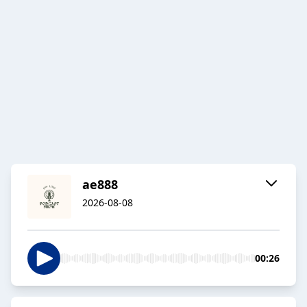
ae888
2026-08-08
00:26